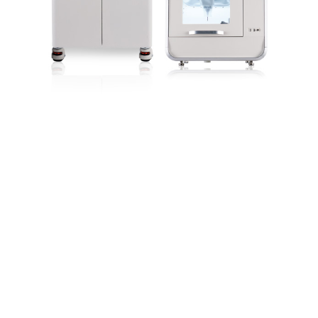
RPM
60.000
Seco