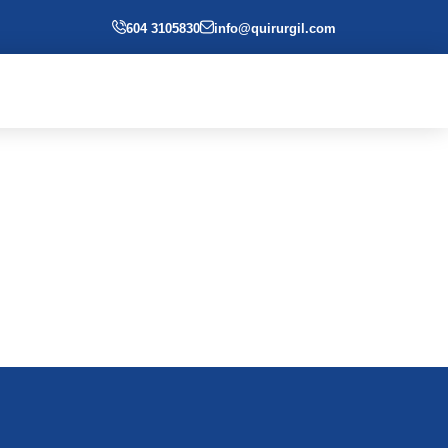
604 3105830
info@quirurgil.com