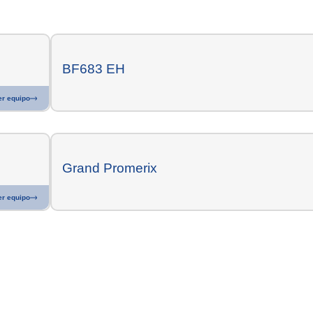
BF683 EH
er equipo
Grand Promerix
er equipo