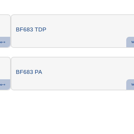
BF683 TDP
po
V
BF683 PA
po
V