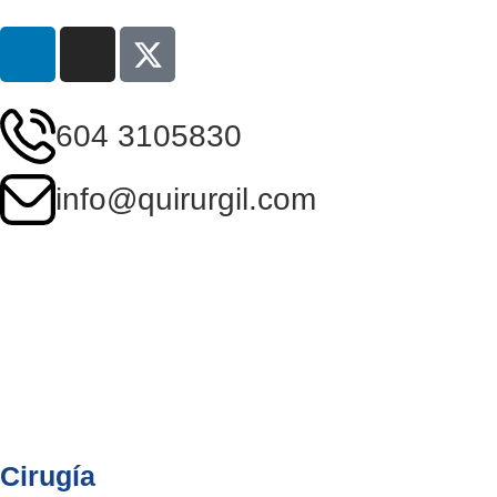
604 3105830
info@quirurgil.com
Cirugía