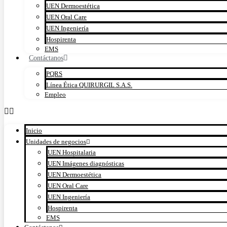
UEN Dermoestética
UEN Oral Care
UEN Ingeniería
Hospirenta
EMS
Contáctanos
PQRS
Línea Ética QUIRURGIL S.A.S.
Empleo
Inicio
Unidades de negocios
UEN Hospitalaria
UEN Imágenes diagnósticas
UEN Dermoestética
UEN Oral Care
UEN Ingeniería
Hospirenta
EMS