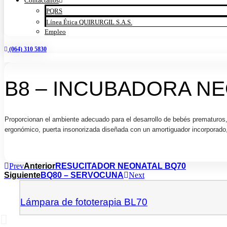
Contáctanos
PQRS
Línea Ética QUIRURGIL S.A.S.
Empleo
(064) 310 5830
B8 – INCUBADORA N
Proporcionan el ambiente adecuado para el desarrollo de bebés prematuros,
ergonómico, puerta insonorizada diseñada con un amortiguador incorporado,
Prev
Anterior
RESUCITADOR NEONATAL BQ70
Siguiente
BQ80 – SERVOCUNA
Next
Lámpara de fototerapia BL70