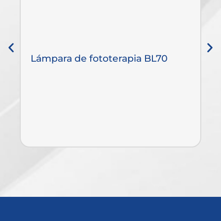
Lámpara de fototerapia BL70
B