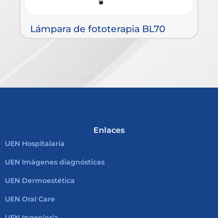
Lámpara de fototerapia BL70
B
Enlaces
UEN Hospitalaria
UEN Imágenes diagnósticas
UEN Dermoestética
UEN Oral Care
UEN Ingeniería